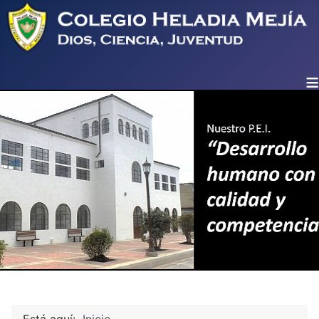
≡
Está aquí:
Inicio