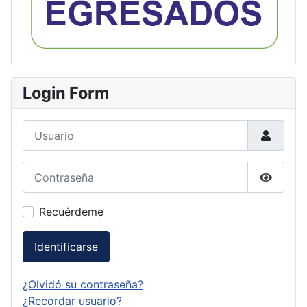
Login Form
Usuario
Contraseña
Mostrar
Recuérdeme
Identificarse
¿Olvidó su contraseña?
¿Recordar usuario?