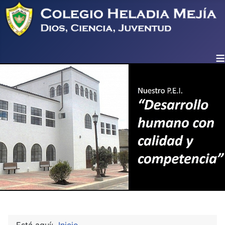
≡
Está aquí:
Inicio