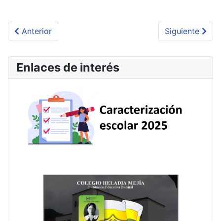
Artículo anterior: Boletín Media Integral Vol. 2
Artículo sigui
Anterior
Siguiente
Enlaces de interés