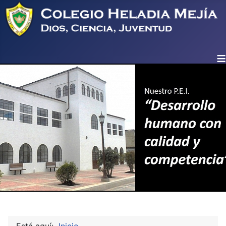
≡
Está aquí:
Inicio