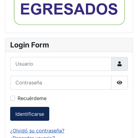
Login Form
Usuario
Contraseña
Mostrar
Recuérdeme
Identificarse
¿Olvidó su contraseña?