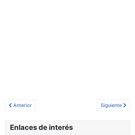
Artículo anterior: MENCIÓN DE HONOR - CHICAS STE
Artículo sigu
Anterior
Siguiente
Enlaces de interés