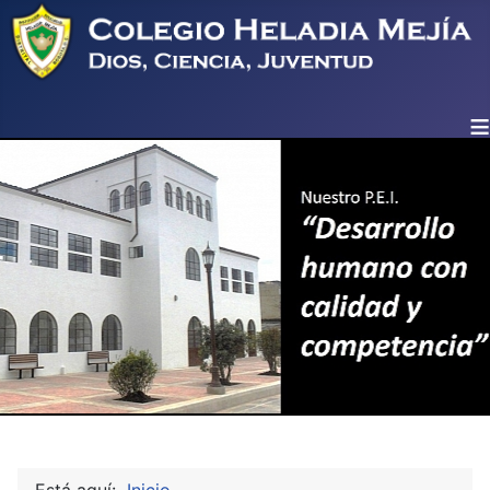
≡
Está aquí:
Inicio