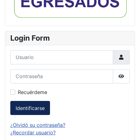
Login Form
Usuario
Contraseña
Mostrar
Recuérdeme
Identificarse
¿Olvidó su contraseña?
¿Recordar usuario?