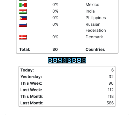
0%
Mexico
0%
India
0%
Philippines
0%
Russian
Federation
0%
Denmark
Total:
30
Countries
Today:
6
Yesterday:
32
This Week:
90
Last Week:
112
This Month:
118
Last Month:
586