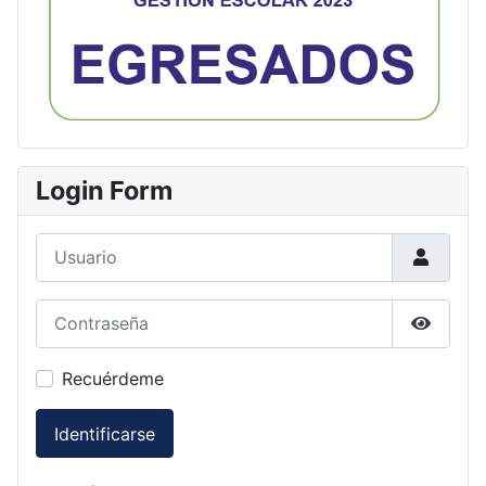
Login Form
Usuario
Contraseña
Mostrar
Recuérdeme
Identificarse