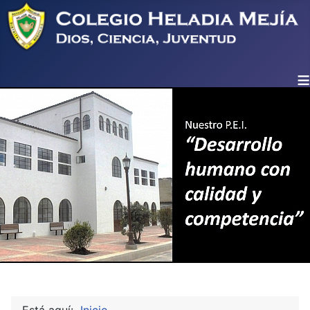
≡
Está aquí:
Inicio