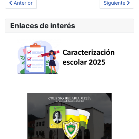
Artículo anterior: Feria del emprendimiento
Artículo sigu
Anterior
Siguiente
Enlaces de interés