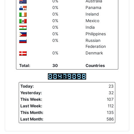
0%
Australia
0%
Panama
0%
Ireland
0%
Mexico
0%
India
0%
Philippines
0%
Russian
Federation
0%
Denmark
Total:
30
Countries
Today:
23
Yesterday:
32
This Week:
107
Last Week:
112
This Month:
135
Last Month:
586