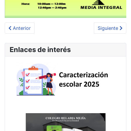
Artículo anterior: INFORMACIÓN DEL DIA 27 DE MAYO
Artículo sig
Anterior
Siguiente
Enlaces de interés