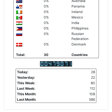
0%
Australia
0%
Panama
0%
Ireland
0%
Mexico
0%
India
0%
Philippines
0%
Russian
Federation
0%
Denmark
Total:
30
Countries
Today:
28
Yesterday:
22
This Week:
80
Last Week:
112
This Month:
108
Last Month:
586