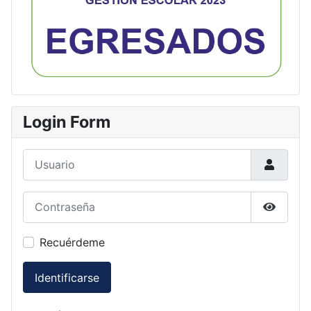
Login Form
Usuario
Contraseña
Mostrar
Recuérdeme
Identificarse