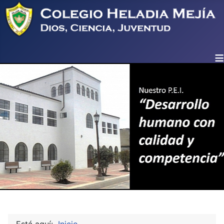
≡
Está aquí:
Inicio