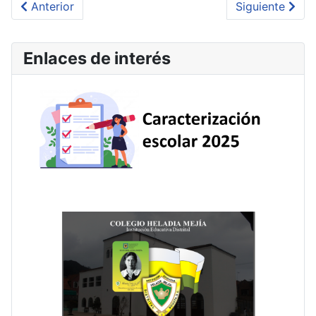
Artículo anterior: Rendición de cuentas
Artículo sigui
Anterior
Siguiente
Enlaces de interés