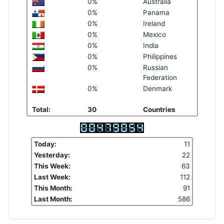
0%
Australia
0%
Panama
0%
Ireland
0%
Mexico
0%
India
0%
Philippines
0%
Russian
Federation
0%
Denmark
Total:
30
Countries
Today:
11
Yesterday:
22
This Week:
63
Last Week:
112
This Month:
91
Last Month:
586