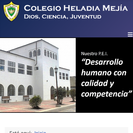
≡
Está aquí:
Inicio