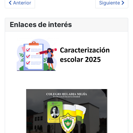
Artículo anterior: CITACION A PADRES O ACUDIEN
Artículo sigui
Anterior
Siguiente
Enlaces de interés