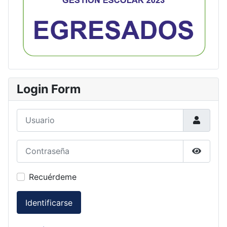
Login Form
Usuario
Contraseña
Mostrar
Recuérdeme
Identificarse