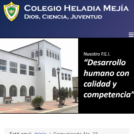
≡
Está aquí:
Inicio
Comunicado No. 13