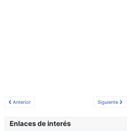
Artículo anterior: Proceso de matrícula y requisitos d
Artículo sigui
Anterior
Siguiente
Enlaces de interés