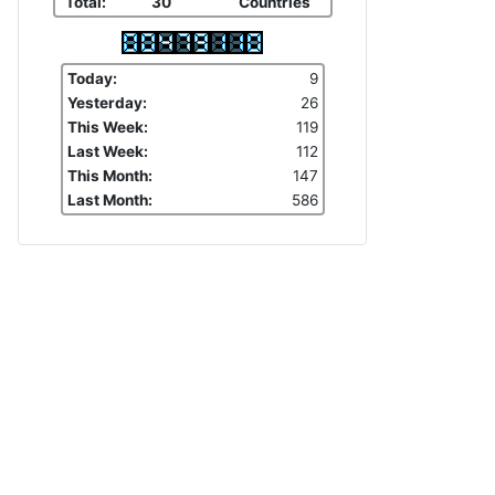
Total:
30
Countries
Today:
9
Yesterday:
26
This Week:
119
Last Week:
112
This Month:
147
Last Month:
586