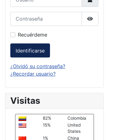
Contraseña
Mostrar contraseña
Recuérdeme
Identificarse
¿Olvidó su contraseña?
¿Recordar usuario?
Visitas
82%
Colombia
15%
United
States
1%
China