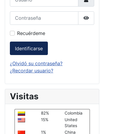
Contraseña
Mostrar contraseña
Recuérdeme
Identificarse
¿Olvidó su contraseña?
¿Recordar usuario?
Visitas
82%
Colombia
15%
United
States
1%
China