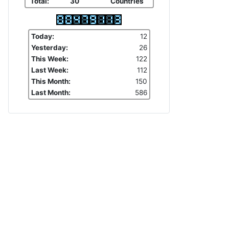
Total:
30
Countries
Today:
12
Yesterday:
26
This Week:
122
Last Week:
112
This Month:
150
Last Month:
586