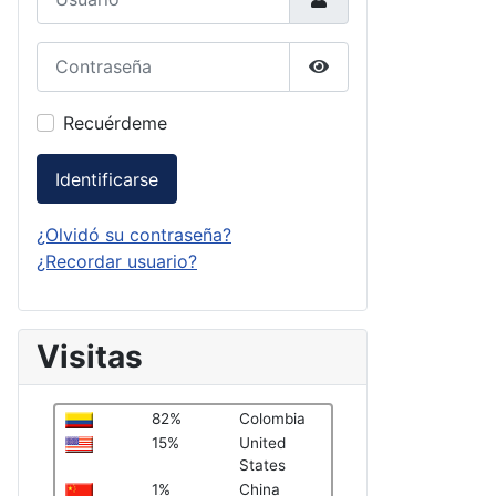
Contraseña
Mostrar contraseña
Recuérdeme
Identificarse
¿Olvidó su contraseña?
¿Recordar usuario?
Visitas
82%
Colombia
15%
United
States
1%
China