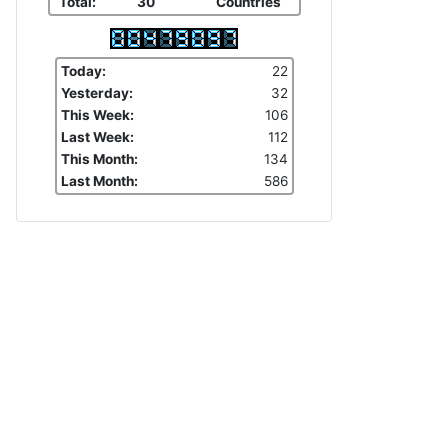
Total:
30
Countries
Today:
22
Yesterday:
32
This Week:
106
Last Week:
112
This Month:
134
Last Month:
586