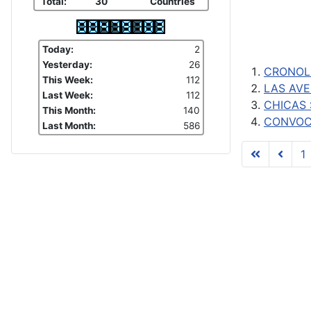
Total:
30
Countries
Today:
2
Yesterday:
26
CRONOLO
This Week:
112
LAS AVE
Last Week:
112
CHICAS
This Month:
140
CONVOC
Last Month:
586
1