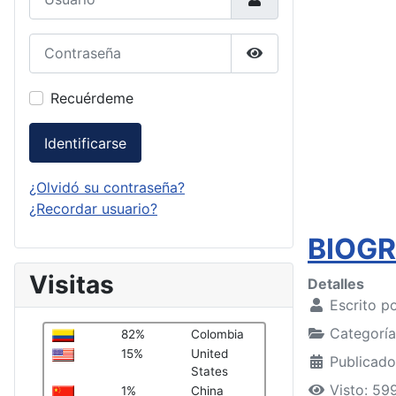
Contraseña
Mostrar contraseña
Recuérdeme
Identificarse
¿Olvidó su contraseña?
¿Recordar usuario?
BIOGR
Visitas
Detalles
Escrito p
Categorí
82%
Colombia
15%
United
Publicado
States
Visto: 59
1%
China