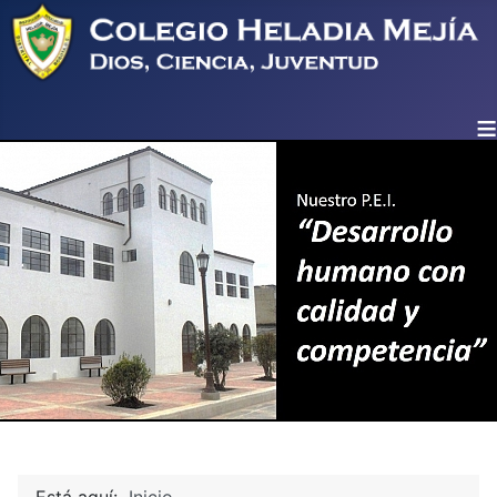
≡
Está aquí:
Inicio