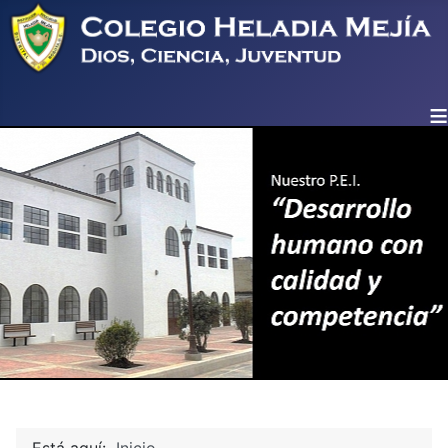
≡
Está aquí:
Inicio