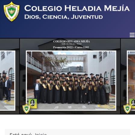
≡
Está aquí:
Inicio