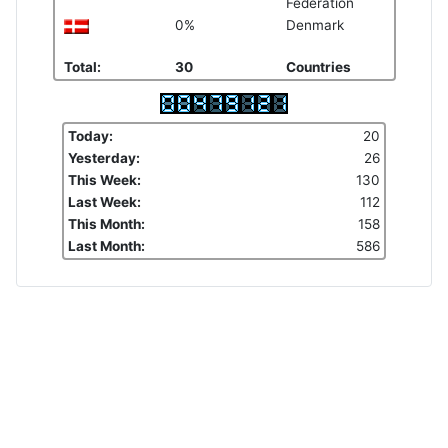
Federation
0%
Denmark
Total:
30
Countries
Today:
20
Yesterday:
26
This Week:
130
Last Week:
112
This Month:
158
Last Month:
586