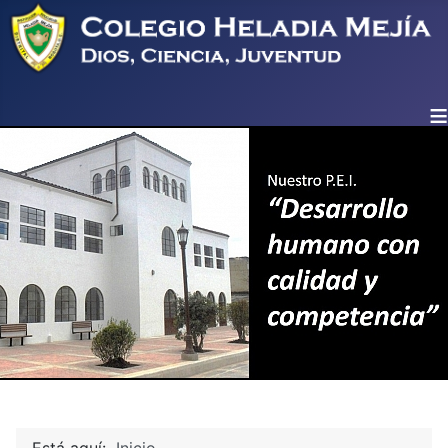
≡
Está aquí:
Inicio