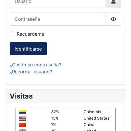
Contraseña
Mostrar
Recuérdeme
Identificarse
¿Olvidó su contraseña?
¿Recordar usuario?
Visitas
82%
Colombia
15%
United States
1%
China