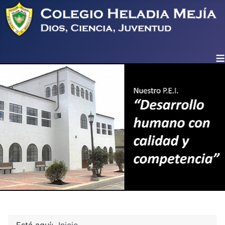
≡
Está aquí:
Inicio